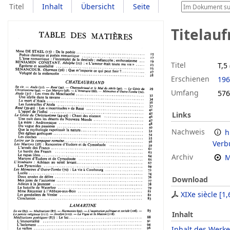
Titel
Inhalt
Übersicht
Seite
Titelau
Titel
T,5
Erschienen
196
Umfang
576 
Links
Nachweis
h
Verb
Archiv
M
Download
XIXe siècle
[
1,
Inhalt
Inhalt des Werke