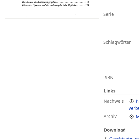
Serie
Schlagwörter
ISBN
Links
Nachweis
h
Verb
Archiv
M
Download
Geschichte un