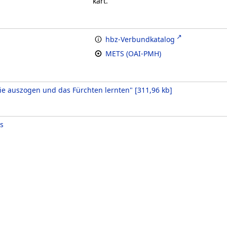
kart.
hbz-Verbundkatalog
METS (OAI-PMH)
ie auszogen und das Fürchten lernten"
[
311,96 kb
]
s