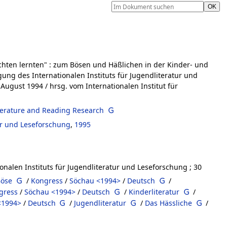
hten lernten"
:
zum Bösen und Häßlichen in der Kinder- und
gung des Internationalen Instituts für Jugendliteratur und
. August 1994
/ hrsg. vom Internationalen Institut für
Literature and Reading Research
tur und Leseforschung
,
1995
onalen Instituts für Jugendliteratur und Leseforschung ; 30
Böse
/
Kongress
/
Söchau <1994>
/
Deutsch
/
gress
/
Söchau <1994>
/
Deutsch
/
Kinderliteratur
/
<1994>
/
Deutsch
/
Jugendliteratur
/
Das Hässliche
/