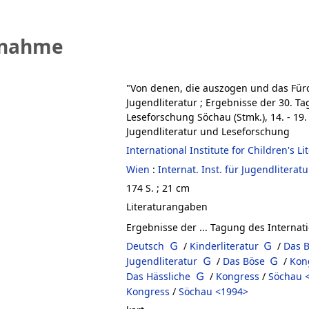
fnahme
"Von denen, die auszogen und das Fürc
Jugendliteratur ; Ergebnisse der 30. Ta
Leseforschung Söchau (Stmk.), 14. - 19
Jugendliteratur und Leseforschung
International Institute for Children's 
Wien
:
Internat. Inst. für Jugendlitera
174 S. ; 21 cm
Literaturangaben
Ergebnisse der ... Tagung des Internati
Deutsch
/
Kinderliteratur
/
Das 
Jugendliteratur
/
Das Böse
/
Kon
Das Hässliche
/
Kongress
/
Söchau 
Kongress
/
Söchau <1994>