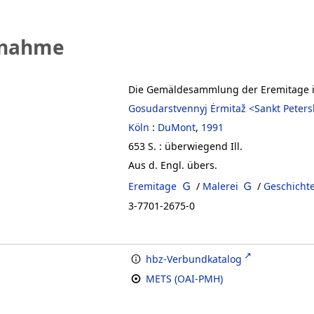
fnahme
Die Gemäldesammlung der Eremitage i
Gosudarstvennyj Ėrmitaž <Sankt Peter
Köln
:
DuMont
,
1991
653 S. : überwiegend Ill.
Aus d. Engl. übers.
Eremitage
/
Malerei
/
Geschicht
3-7701-2675-0
hbz-Verbundkatalog
METS (OAI-PMH)