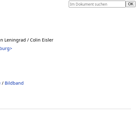
n Leningrad
/ Colin Eisler
sburg>
e
/
Bildband