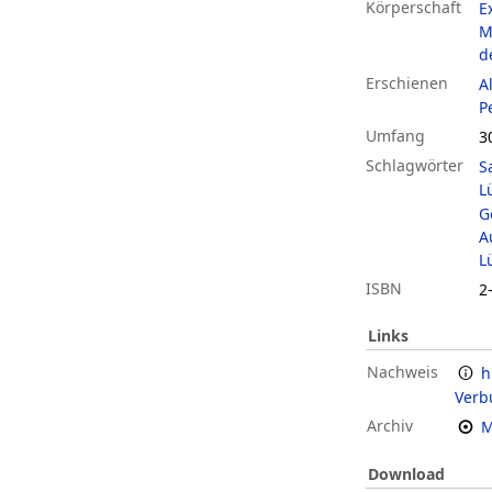
Körperschaft
E
M
d
Erschienen
A
P
Umfang
30
Schlagwörter
S
L
G
A
L
ISBN
2
Links
Nachweis
h
Verb
Archiv
M
Download