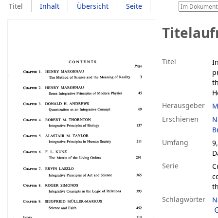
Titel
Inhalt
Übersicht
Seite
Titelau
Titel
I
p
t
H
Herausgeber
M
Erschienen
N
B
Umfang
9,
D
Serie
C
c
t
Schlagwörter
N