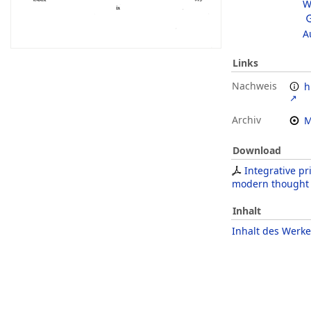
W
A
Links
Nachweis
h
Archiv
M
Download
Integrative pr
modern thought
Inhalt
Inhalt des Werke