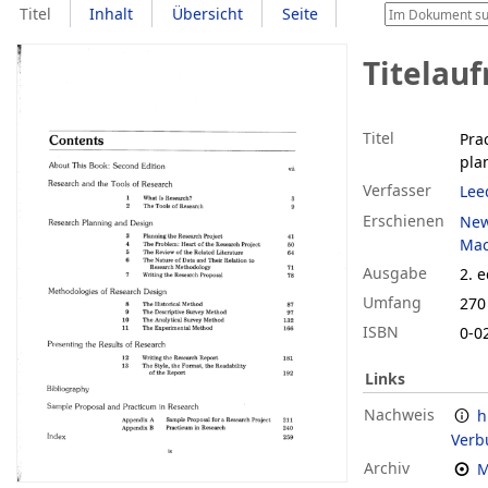
Titel
Inhalt
Übersicht
Seite
Titelau
Titel
Pra
pla
Verfasser
Lee
Erschienen
New
Mac
Ausgabe
2. e
Umfang
270
ISBN
0-0
Links
Nachweis
h
Verb
Archiv
M