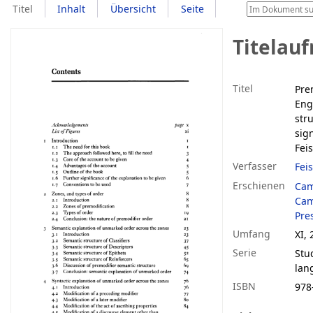
Titel
Inhalt
Übersicht
Seite
Titelau
Titel
Pre
Eng
str
sig
Feis
Verfasser
Feis
Erschienen
Cam
Cam
Pre
Umfang
XI, 
Serie
Stu
lan
ISBN
978