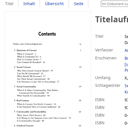
Titel
Inhalt
Übersicht
Seite
Titelau
Titel
S
D
Verfasser
A
Erschienen
B
[u
P
Umfang
X
Schlagwörter
S
K
ISBN
9
ISBN
9
ISBN
0
ISBN
0