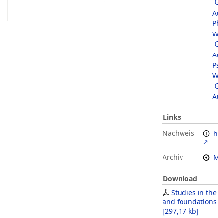
A
P
W
A
P
W
A
Links
Nachweis
h
Archiv
M
Download
Studies in th
and foundations 
[
297,17 kb
]