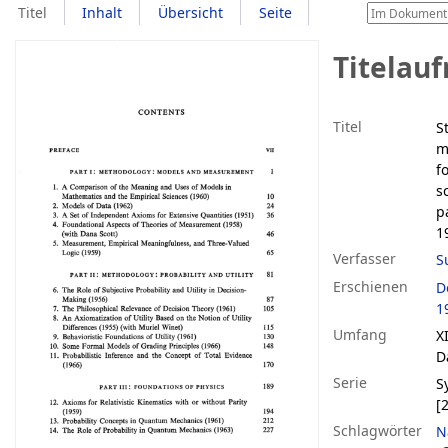
Titel
Inhalt
Übersicht
Seite
Titelau
Titel
S
m
f
s
p
1
Verfasser
S
Erschienen
D
1
Umfang
X
D
Serie
S
[
Schlagwörter
N