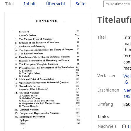
Titel
Inhalt
Übersicht
Seite
Titelau
Titel
Int
mat
thi
for
con
mat
Verfasser
Wai
Erschienen
New
195
Umfang
260
Links
Nachweis
h