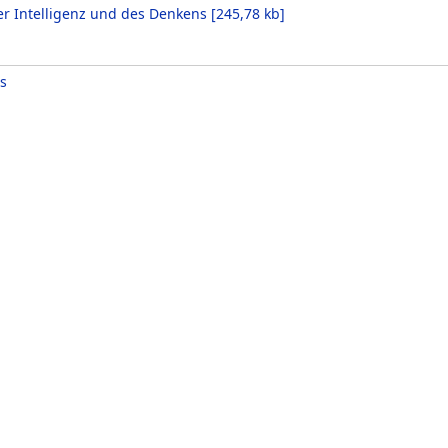
er Intelligenz und des Denkens
[
245,78 kb
]
s