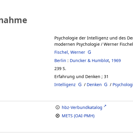
fnahme
Psychologie der Intelligenz und des D
modernen Psychologie
/ Werner Fische
Fischel, Werner
Berlin
:
Duncker & Humblot
,
1969
239 S.
Erfahrung und Denken ; 31
Intelligenz
/
Denken
/
Psycholog
hbz-Verbundkatalog
METS (OAI-PMH)