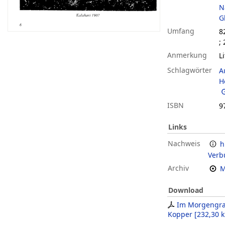
N
G
Umfang
8
;
Anmerkung
L
Schlagwörter
A
H
ISBN
9
Links
Nachweis
h
Verb
Archiv
M
Download
Im Morgengr
Kopper
[
232,30 