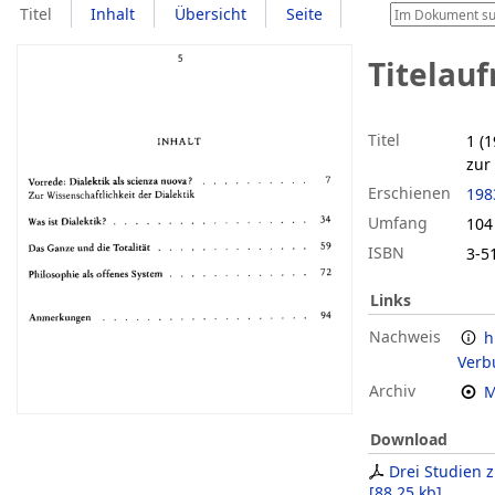
Titel
Inhalt
Übersicht
Seite
Titelau
Titel
1 (
zur 
Erschienen
198
Umfang
104
ISBN
3-5
Links
Nachweis
h
Verb
Archiv
M
Download
Drei Studien z
[
88,25 kb
]