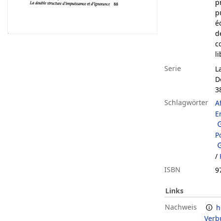
p
p
é
d
c
l
Serie
L
D
3
Schlagwörter
A
E
P
/
ISBN
9
Links
Nachweis
h
Verb