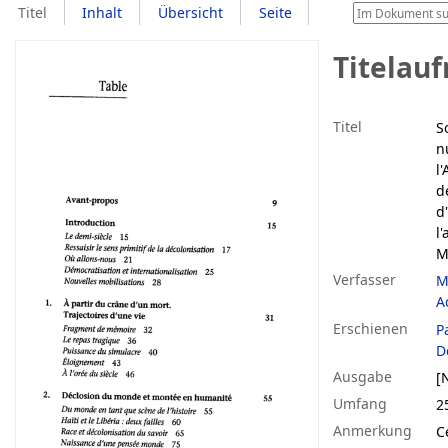
Titel
Inhalt
Übersicht
Seite
Titelau
Titel
S
n
l
d
d
l
M
Verfasser
M
A
Erschienen
P
D
Ausgabe
[
Umfang
2
Anmerkung
C