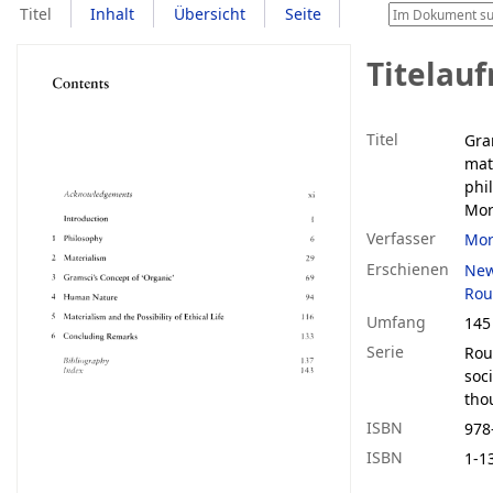
Titel
Inhalt
Übersicht
Seite
Titelau
Titel
Gra
mat
phi
Mor
Verfasser
Mor
Erschienen
New
Rou
Umfang
145
Serie
Rou
soci
tho
ISBN
978
ISBN
1-1