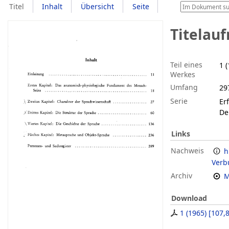
Titel
Inhalt
Übersicht
Seite
Titelau
Teil eines
1 
Werkes
Umfang
29
Serie
Er
De
Links
Nachweis
h
Verb
Archiv
M
Download
1 (1965)
[
107,