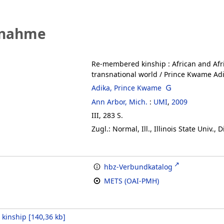
fnahme
Re-membered kinship
:
African and Afr
transnational world
/ Prince Kwame Ad
Adika, Prince Kwame
Ann Arbor, Mich.
:
UMI
,
2009
III, 283 S.
Zugl.: Normal, Ill., Illinois State Univ., D
hbz-Verbundkatalog
METS (OAI-PMH)
kinship
[
140,36 kb
]