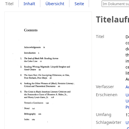
Titel
Inhalt
Übersicht
Seite
Titelau
Titel
D
c
d
t
i
c
l
A
Verfasser
A
Erschienen
U
Un
P
Umfang
1
Schlagwörter
U