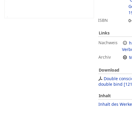
G
1
ISBN
0
Links
Nachweis
h
Verb
Archiv
M
Download
Double consci
double bind
[
121
Inhalt
Inhalt des Werke