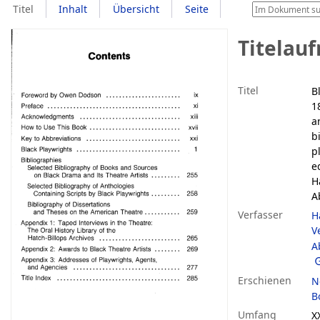
Titel
Inhalt
Übersicht
Seite
Titelau
Titel
B
1
a
b
p
e
H
A
Verfasser
H
V
A
Erschienen
N
B
Umfang
X