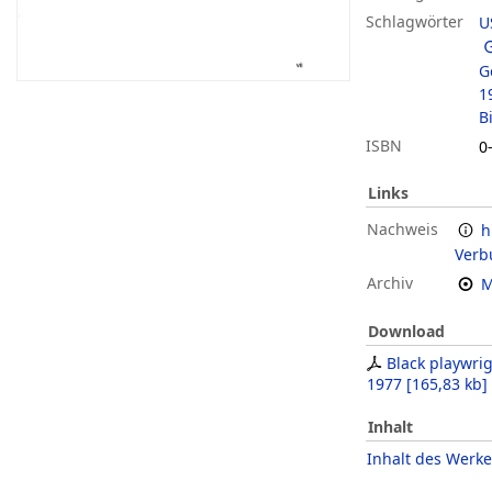
Schlagwörter
U
G
1
B
ISBN
0
Links
Nachweis
h
Verb
Archiv
M
Download
Black playwrig
1977
[
165,83 kb
]
Inhalt
Inhalt des Werke