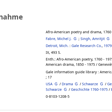
fnahme
Afro-American poetry and drama, 1760 
Fabre, Michel J.
;
Singh, Amritjit
Detroit, Mich.
:
Gale Research Co.
,
1979
IX, 493 S.
Enth.: Afro-American poetry, 1760 - 1975 
American drama, 1850 - 1975 / Geneviè
Gale information guide library : America
; 17
USA
/
Drama
/
Schwarze
/
Ge
Schwarze
/
Geschichte 1760-1975
/
0-8103-1208-5