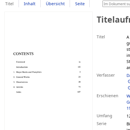
Titel
Inhalt
Übersicht
Seite
Titelau
Titel
A
g
s
i
S
a
Verfasser
D
Erschienen
W
G
1
Umfang
1
Serie
B
i