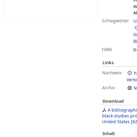
A
A
Schlagwörter
U
G
B
ISBN
0
Links
Nachweis
h
Verb
Archiv
M
Download
A bibliographi
black studies pr
United States
[
62
Inhalt