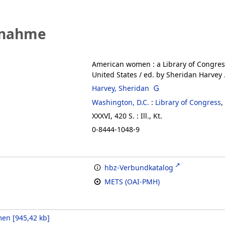
fnahme
American women
:
a Library of Congres
United States
/ ed. by Sheridan Harvey .
Harvey, Sheridan
Washington, D.C.
:
Library of Congress
,
XXXVI, 420 S. : Ill., Kt.
0-8444-1048-9
hbz-Verbundkatalog
METS (OAI-PMH)
men
[
945,42 kb
]