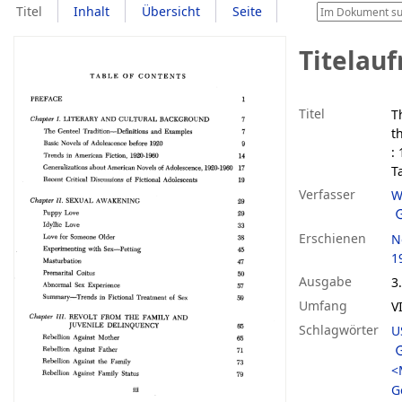
Titel
Inhalt
Übersicht
Seite
Titelau
Titel
T
t
:
T
Verfasser
W
Erschienen
N
1
Ausgabe
3.
Umfang
V
Schlagwörter
U
<
G