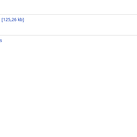
t
[
125,26 kb
]
s