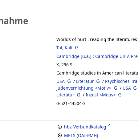
fnahme
Worlds of hurt
:
reading the literatures
Tal, Kalí
Cambridge [u.a.]
:
Cambridge Univ. Pre
X, 296 S.
Cambridge studies in American literatu
USA
/
Literatur
/
Psychisches Tr
Judenvernichtung <Motiv>
/
USA
Literatur
/
Inzest <Motiv>
0-521-44504-3
hbz-Verbundkatalog
METS (OAI-PMH)