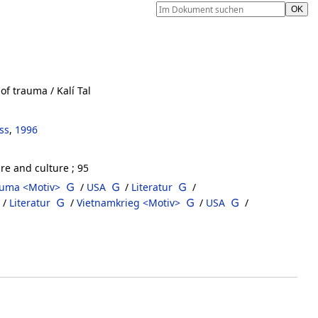
 of trauma
/ Kalí Tal
ss
,
1996
re and culture ; 95
auma <Motiv>
/
USA
/
Literatur
/
/
Literatur
/
Vietnamkrieg <Motiv>
/
USA
/