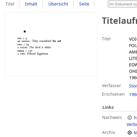
Titel
Inhalt
Übersicht
Seite
Titelau
Titel
VOI
FOU
AM
LIT
EDW
OHI
196
Verfasser
Sto
Erschienen
196
Links
Nachweis
h
Verb
Archiv
M