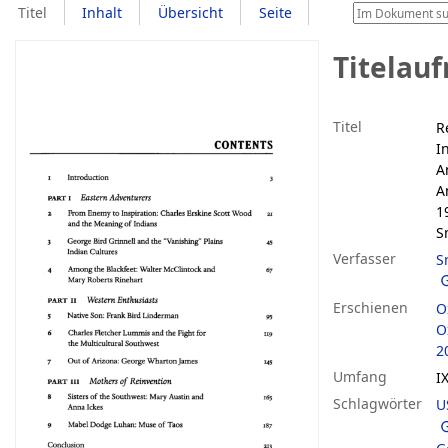
Titel
Inhalt
Übersicht
Seite
Titelau
Titel
R
I
A
A
1
S
Verfasser
S
Erschienen
O
O
2
Umfang
IX
Schlagwörter
U