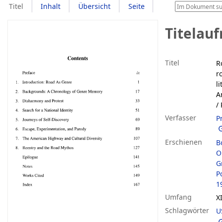
Titel
Inhalt
Übersicht
Seite
Titelau
Titel
R
r
l
A
/
Verfasser
P
Erschienen
B
O
G
P
1
Umfang
X
Schlagwörter
U