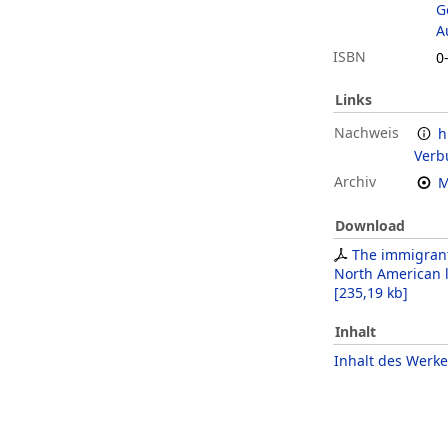
G
A
ISBN
0
Links
Nachweis
h
Verb
Archiv
M
Download
The immigrant
North American l
[
235,19 kb
]
Inhalt
Inhalt des Werke