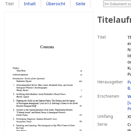
Titel
Inhalt
Übersicht
Seite
Titelau
Titel
T
e
N
l
o
K
P
Herausgeber
P
B
Erschienen
W
[u
P
Umfang
X
Serie
C
t