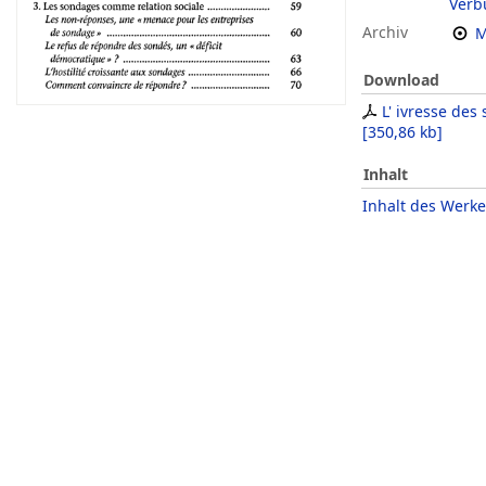
Verb
Archiv
M
Download
L' ivresse des
[
350,86 kb
]
Inhalt
Inhalt des Werke