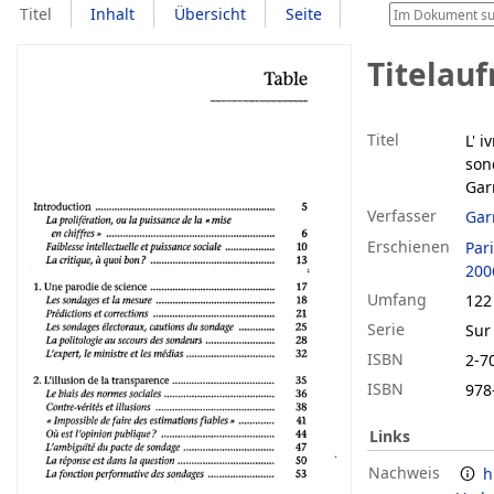
Titel
Inhalt
Übersicht
Seite
Titelau
Titel
L' i
son
Gar
Verfasser
Gar
Erschienen
Par
200
Umfang
122
Serie
Sur 
ISBN
2-7
ISBN
978
Links
Nachweis
h