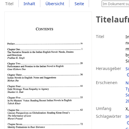
Titel
Inhalt
Übersicht
Seite
Titelau
Titel
I
n
m
b
S
Herausgeber
S
Erschienen
N
T
S
2
Umfang
X
Schlagwörter
I