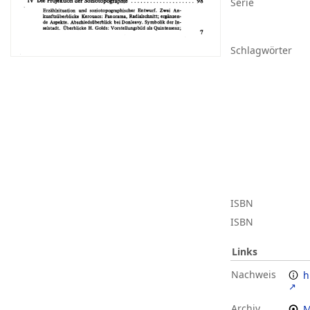
Serie
Schlagwörter
ISBN
ISBN
Links
Nachweis
h
Archiv
M