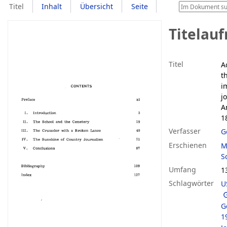
Titel
Inhalt
Übersicht
Seite
Titelau
Titel
A
t
i
j
A
1
Verfasser
G
Erschienen
M
S
Umfang
1
Schlagwörter
U
G
1