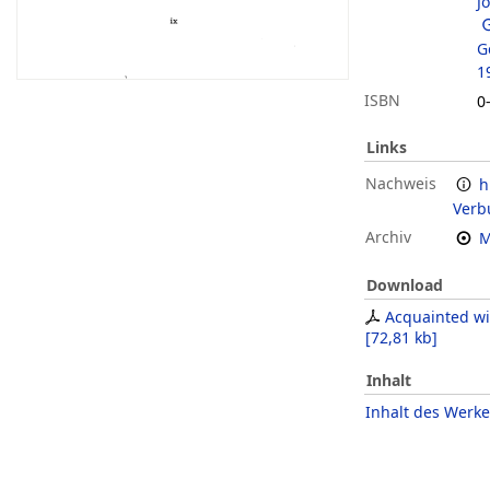
J
G
1
ISBN
0
Links
Nachweis
h
Verb
Archiv
M
Download
Acquainted wi
[
72,81 kb
]
Inhalt
Inhalt des Werke