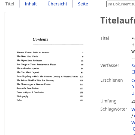
Titel
Inhalt
Übersicht
Seite
Titelau
Titel
F
H
w
L
Verfasser
S
C
Erschienen
C
[u
U
Umfang
2
Schlagwörter
W
/
W