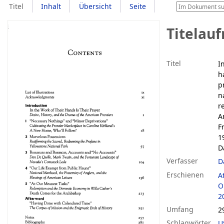
Titel
Inhalt
Übersicht
Seite
Titelau
Titel
I
h
p
n
r
A
F
1
D
Verfasser
D
Erschienen
A
O
2
Umfang
2
Schlagwörter
U