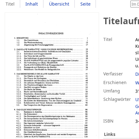
Titel
Inhalt
Übersicht
Seite
Titelau
Titel
A
K
s
U
u
Verfasser
D
Erschienen
W
Umfang
3
Schlagwörter
U
G
A
ISBN
3
Links