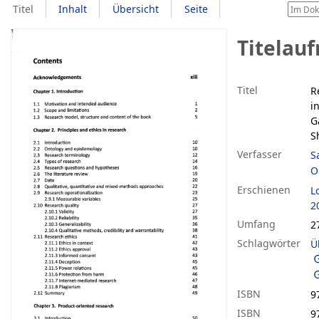
Titel
Inhalt
Übersicht
Seite
Titelau
Titel
R
i
G
S
Verfasser
S
O
Erschienen
L
2
Umfang
2
Schlagwörter
Ü
ISBN
9
ISBN
9