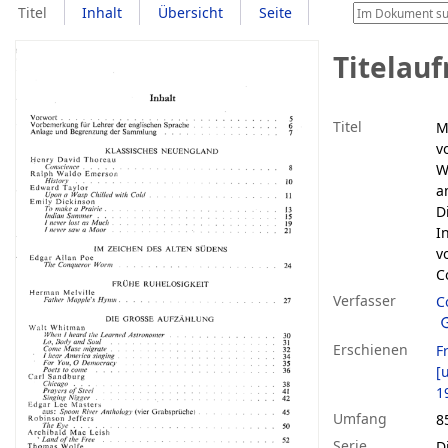
Titel
Inhalt
Übersicht
Seite
Titelau
Titel
M
v
W
a
D
I
v
C
Verfasser
C
Erschienen
F
[u
1
Umfang
8
Serie
D