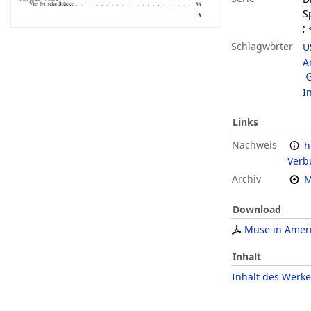
S
;
Schlagwörter
U
A
I
Links
Nachweis
h
Verb
Archiv
M
Download
Muse in Amer
Inhalt
Inhalt des Werke