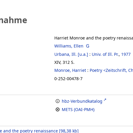
fnahme
Harriet Monroe and the poetry renaiss
Williams, Ellen
Urbana, Ill. [u.a.]
:
Univ. of Ill. Pr.
,
1977
XIV, 312 S.
Monroe, Harriet
:
Poetry <Zeitschrift, Ch
0-252-00478-7
hbz-Verbundkatalog
METS (OAI-PMH)
e and the poetry renaissance
[
98,38 kb
]