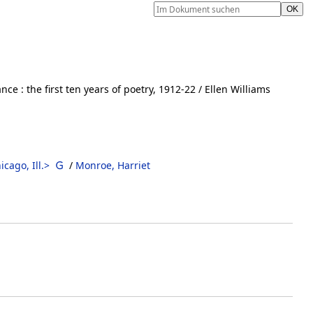
ance
:
the first ten years of poetry, 1912-22
/ Ellen Williams
icago, Ill.>
/
Monroe, Harriet