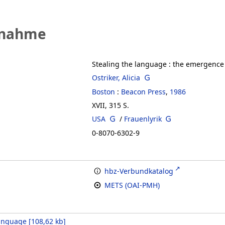
fnahme
Stealing the language
:
the emergence 
Ostriker, Alicia
Boston
:
Beacon Press
,
1986
XVII, 315 S.
USA
/
Frauenlyrik
0-8070-6302-9
hbz-Verbundkatalog
METS (OAI-PMH)
language
[
108,62 kb
]