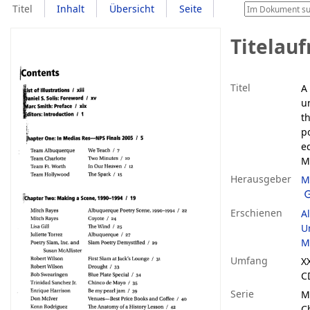
Titel
Inhalt
Übersicht
Seite
Titelau
Titel
A
u
t
p
e
Mc
Herausgeber
M
Erschienen
A
U
M
Umfang
XX
C
Serie
M
C