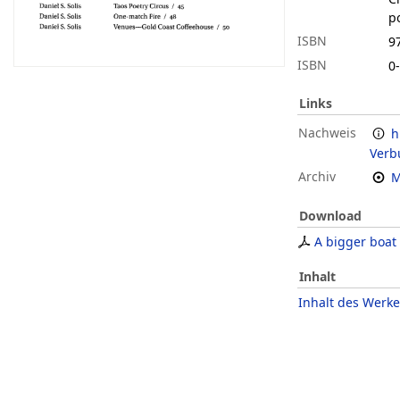
p
ISBN
9
ISBN
0
Links
Nachweis
h
Verb
Archiv
M
Download
A bigger boat
Inhalt
Inhalt des Werke