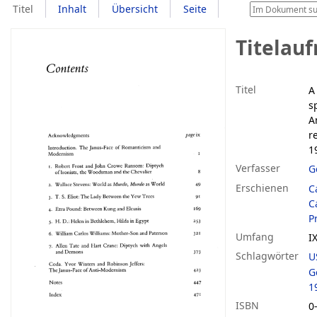
Titel
Inhalt
Übersicht
Seite
Titelau
Titel
A
s
A
r
1
Verfasser
G
Erschienen
C
C
Pr
Umfang
I
Schlagwörter
U
G
1
ISBN
0