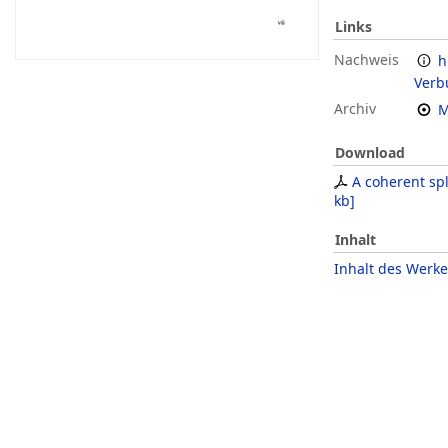
Links
Nachweis
h
Verb
Archiv
M
Download
A coherent sp
kb
]
Inhalt
Inhalt des Werke