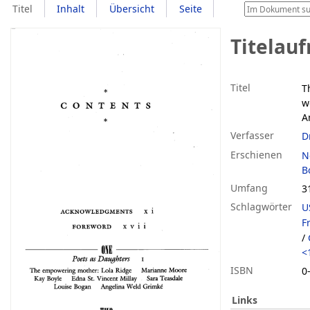
Titel
Inhalt
Übersicht
Seite
Titelau
Titel
T
w
A
Verfasser
D
Erschienen
N
B
Umfang
3
Schlagwörter
U
F
/
<
ISBN
0
Links