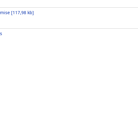
omise
[
117,98 kb
]
s