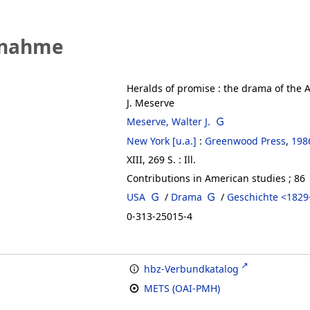
fnahme
Heralds of promise
:
the drama of the A
J. Meserve
Meserve, Walter J.
New York [u.a.]
:
Greenwood Press
,
198
XIII, 269 S. : Ill.
Contributions in American studies ; 86
USA
/
Drama
/
Geschichte <1829
0-313-25015-4
hbz-Verbundkatalog
METS (OAI-PMH)