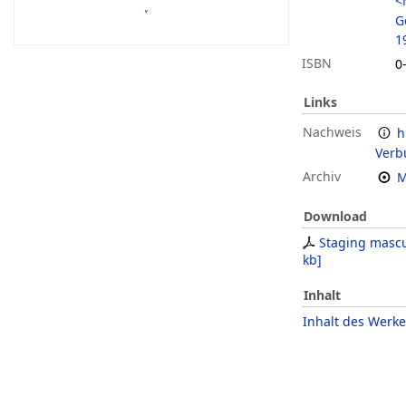
<
G
1
ISBN
0
Links
Nachweis
h
Verb
Archiv
M
Download
Staging mascu
kb
]
Inhalt
Inhalt des Werke