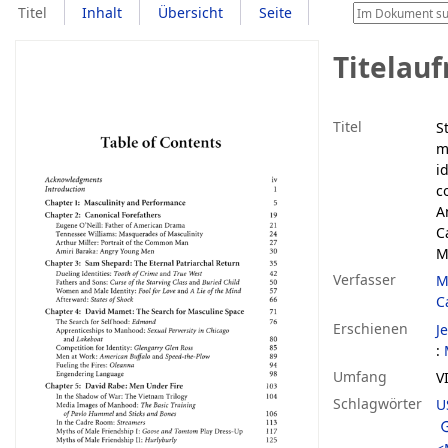
Titel
Inhalt
Übersicht
Seite
Titelau
Titel
S
m
i
c
A
Ca
M
Verfasser
M
Ca
Erschienen
J
:
Umfang
V
Schlagwörter
U