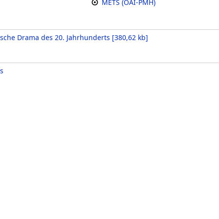
METS (OAI-PMH)
sche Drama des 20. Jahrhunderts
[
380,62 kb
]
s