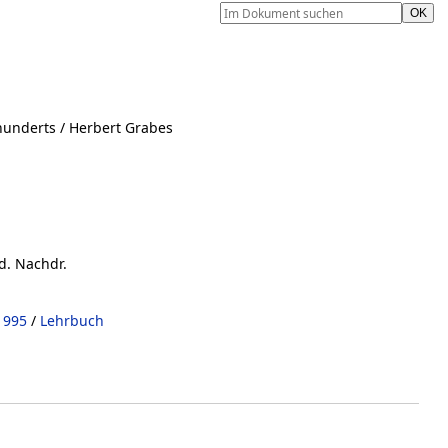
hunderts
/ Herbert Grabes
d. Nachdr.
1995
/
Lehrbuch