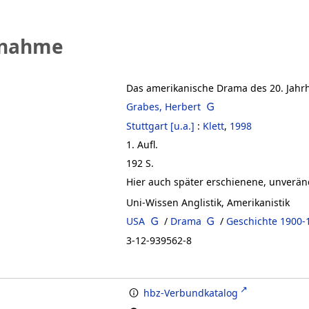
fnahme
Das amerikanische Drama des 20. Jahr
Grabes, Herbert
Stuttgart [u.a.]
:
Klett
,
1998
1. Aufl.
192 S.
Hier auch später erschienene, unverän
Uni-Wissen Anglistik, Amerikanistik
USA
/
Drama
/
Geschichte 1900-
3-12-939562-8
hbz-Verbundkatalog