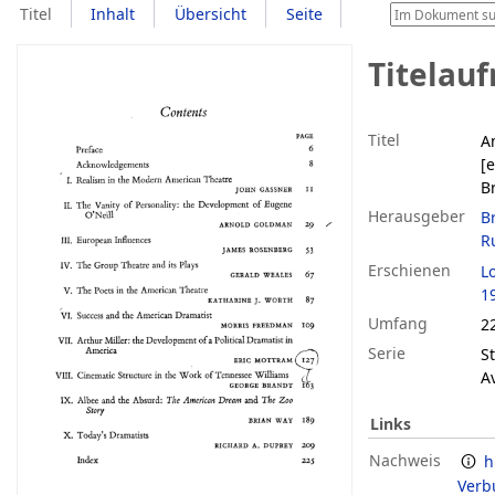
Titel
Inhalt
Übersicht
Seite
Titelau
Titel
A
[e
Br
Herausgeber
B
R
Erschienen
L
1
Umfang
2
Serie
S
A
Links
Nachweis
h
Verb