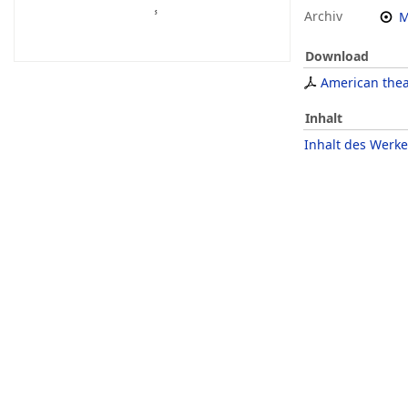
Archiv
M
Download
American thea
Inhalt
Inhalt des Werke