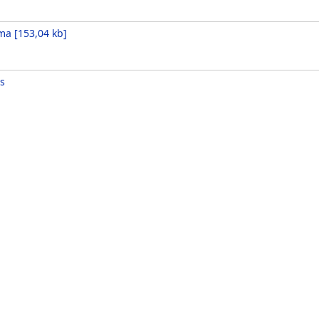
ma
[
153,04 kb
]
s