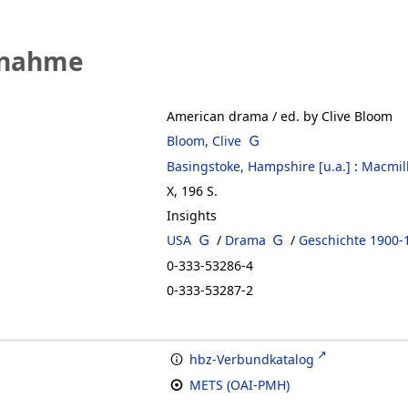
fnahme
American drama
/ ed. by Clive Bloom
Bloom, Clive
Basingstoke, Hampshire [u.a.]
:
Macmil
X, 196 S.
Insights
USA
/
Drama
/
Geschichte 1900-
0-333-53286-4
0-333-53287-2
hbz-Verbundkatalog
METS (OAI-PMH)