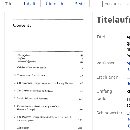
Titel
Inhalt
Übersicht
Seite
Titelau
Titel
A
g
h
A
Verfasser
A
Erschienen
L
R
Umfang
XI
Serie
T
s
Schlagwörter
U