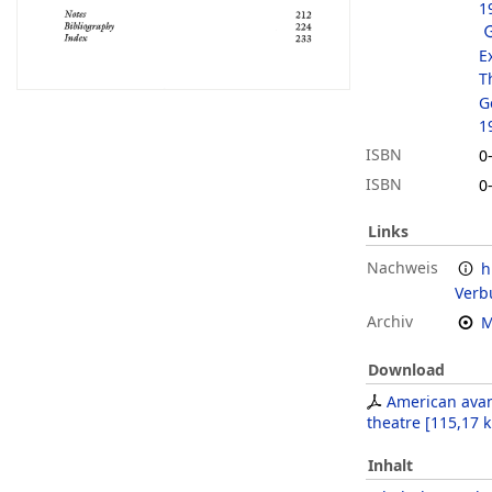
1
E
T
G
1
ISBN
0
ISBN
0
Links
Nachweis
h
Verb
Archiv
M
Download
American ava
theatre
[
115,17 
Inhalt