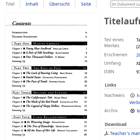
Titel
Inhalt
Übersicht
Seite
Titelau
Teil eines
T
Werkes
(
Erschienen
2
Umfang
XI
ISBN
9
Links
Nachweis
h
Verb
Archiv
M
Download
Teacher's ma